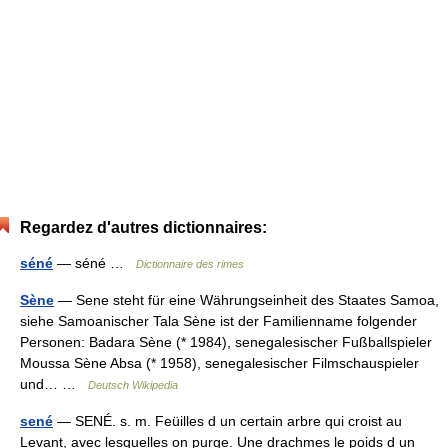
Regardez d'autres dictionnaires:
séné
— séné …
Dictionnaire des rimes
Sène
— Sene steht für eine Währungseinheit des Staates Samoa,
siehe Samoanischer Tala Sène ist der Familienname folgender
Personen: Badara Sène (* 1984), senegalesischer Fußballspieler
Moussa Sène Absa (* 1958), senegalesischer Filmschauspieler
und… …
Deutsch Wikipedia
sené
— SENÉ. s. m. Feüilles d un certain arbre qui croist au
Levant, avec lesquelles on purge. Une drachmes le poids d un