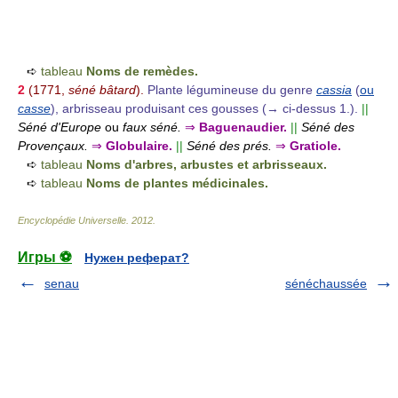
➪
tableau
Noms de remèdes.
2
(1771,
séné bâtard
).
Plante légumineuse du genre
cassia
(
ou
casse
), arbrisseau produisant ces gousses (→ ci-dessus 1.).
||
Séné d'Europe
ou
faux séné.
⇒
Baguenaudier.
||
Séné des
Provençaux.
⇒
Globulaire.
||
Séné des prés.
⇒
Gratiole.
➪
tableau
Noms d'arbres, arbustes et arbrisseaux.
➪
tableau
Noms de plantes médicinales.
Encyclopédie Universelle
.
2012
.
Игры ⚽
Нужен реферат?
senau
sénéchaussée