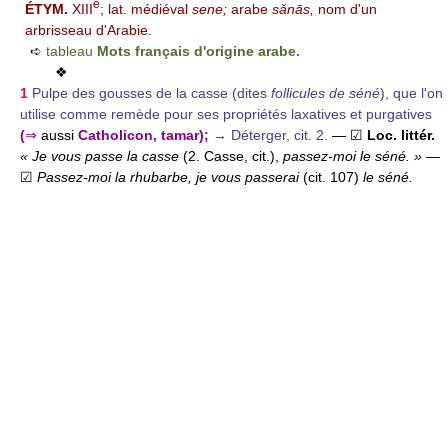
e
ÉTYM.
XIII
; lat. médiéval
sene;
arabe
sǎnās,
nom d'un
arbrisseau d'Arabie.
➪
tableau
Mots français d'origine arabe.
❖
1
Pulpe des gousses de la casse (dites
follicules de séné
), que l'on
utilise comme remède pour ses propriétés laxatives et purgatives
(
⇒
aussi
Catholicon, tamar);
→ Déterger, cit. 2.
— ☑
Loc. littér.
« Je vous passe la casse
(2. Casse, cit.),
passez-moi le séné. »
—
☑
Passez-moi la rhubarbe, je vous passerai
(cit. 107)
le séné.