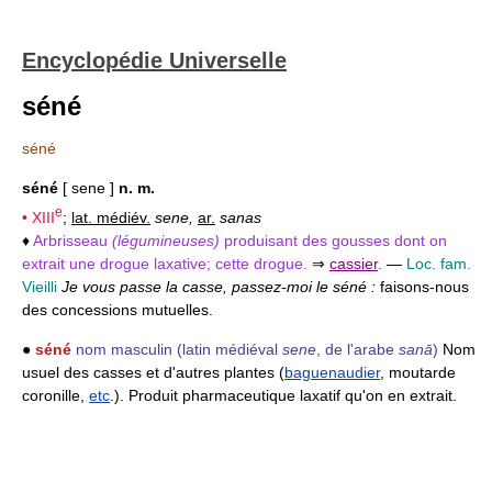
Encyclopédie Universelle
séné
séné
séné
[ sene ]
n. m.
e
•
XIII
;
lat. médiév.
sene,
ar.
sanas
♦
Arbrisseau
(légumineuses)
produisant des gousses dont on
extrait une drogue laxative; cette drogue.
⇒
cassier
.
—
Loc. fam.
Vieilli
Je vous passe la casse, passez-moi le séné :
faisons-nous
des concessions mutuelles.
●
séné
nom masculin
(latin médiéval
sene
, de l'arabe
sanā
)
Nom
usuel des casses et d'autres plantes (
baguenaudier
, moutarde
coronille,
etc
.). Produit pharmaceutique laxatif qu'on en extrait.