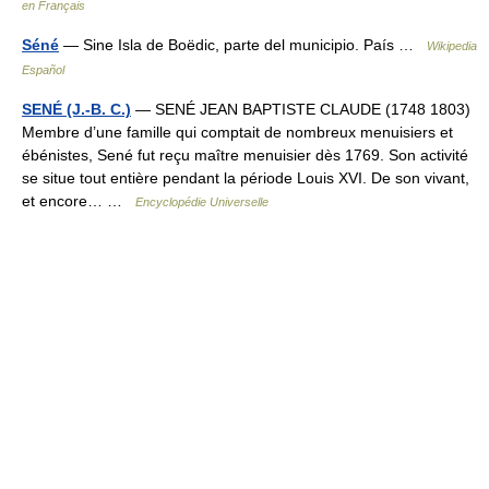
en Français
Séné
— Sine Isla de Boëdic, parte del municipio. País …
Wikipedia
Español
SENÉ (J.-B. C.)
— SENÉ JEAN BAPTISTE CLAUDE (1748 1803)
Membre d’une famille qui comptait de nombreux menuisiers et
ébénistes, Sené fut reçu maître menuisier dès 1769. Son activité
se situe tout entière pendant la période Louis XVI. De son vivant,
et encore… …
Encyclopédie Universelle