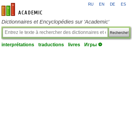
RU
EN
DE
ES
fr-academic.com
Dictionnaires et Encyclopédies sur 'Academic'
Recherche!
interprétations
traductions
livres
Игры ⚽