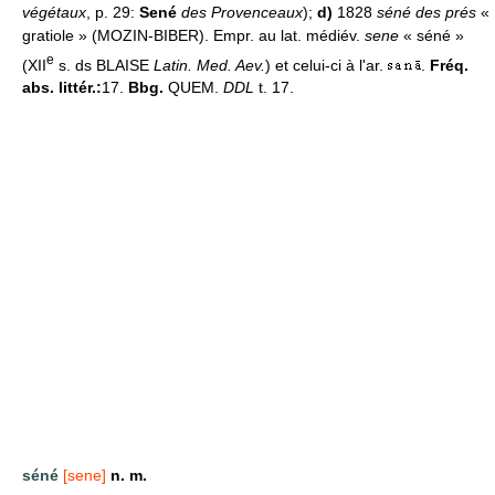
végétaux
, p. 29:
Sené
des Provenceaux
);
d)
1828
séné des prés
«
gratiole » (MOZIN-BIBER). Empr. au lat. médiév.
sene
« séné »
e
(XII
s. ds BLAISE
Latin. Med. Aev.
) et celui-ci à l'ar.
.
Fréq.
abs. littér.:
17.
Bbg.
QUEM.
DDL
t. 17.
séné
[sene]
n. m.