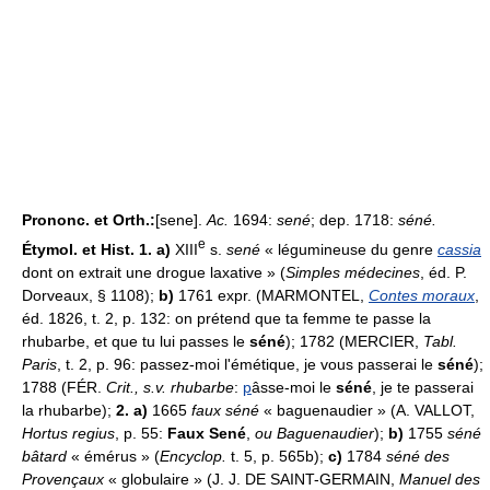
Prononc. et Orth.:
[sene].
Ac.
1694:
sené
; dep. 1718:
séné.
e
Étymol. et Hist. 1. a)
XIII
s.
sené
« légumineuse du genre
cassia
dont on extrait une drogue laxative » (
Simples médecines
, éd. P.
Dorveaux, § 1108);
b)
1761 expr. (MARMONTEL,
Contes moraux
,
éd. 1826, t. 2, p. 132: on prétend que ta femme te passe la
rhubarbe, et que tu lui passes le
séné
); 1782 (MERCIER,
Tabl.
Paris
, t. 2, p. 96: passez-moi l'émétique, je vous passerai le
séné
);
1788 (FÉR.
Crit., s.v. rhubarbe
:
p
âsse-moi le
séné
, je te passerai
la rhubarbe);
2. a)
1665
faux séné
« baguenaudier » (A. VALLOT,
Hortus regius
, p. 55:
Faux Sené
,
ou Baguenaudier
);
b)
1755
séné
bâtard
« émérus » (
Encyclop.
t. 5, p. 565b);
c)
1784
séné des
Provençaux
« globulaire » (J. J. DE SAINT-GERMAIN,
Manuel des