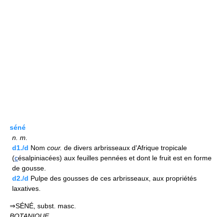
séné
n.
m.
d1./d
Nom
cour.
de divers arbrisseaux d'Afrique tropicale
(
c
ésalpiniacées) aux feuilles pennées et dont le fruit est en forme
de gousse.
d2./d
Pulpe des gousses de ces arbrisseaux, aux propriétés
laxatives.
⇒SÉNÉ, subst. masc.
BOTANIQUE