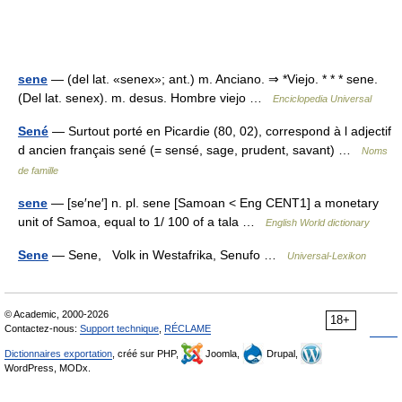
sene
— (del lat. «senex»; ant.) m. Anciano. ⇒ *Viejo. * * * sene.
(Del lat. senex). m. desus. Hombre viejo …
Enciclopedia Universal
Sené
— Surtout porté en Picardie (80, 02), correspond à l adjectif
d ancien français sené (= sensé, sage, prudent, savant) …
Noms
de famille
sene
— [se′ne′] n. pl. sene [Samoan < Eng CENT1] a monetary
unit of Samoa, equal to 1/ 100 of a tala …
English World dictionary
Sene
— Sene, Volk in Westafrika, Senufo …
Universal-Lexikon
© Academic, 2000-2026
18+
Contactez-nous:
Support technique
,
RÉCLAME
Dictionnaires exportation
, créé sur PHP,
Joomla,
Drupal,
WordPress, MODx.