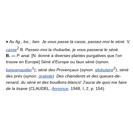
♦
Au fig., loc., fam.
Je vous passe la casse, passez-moi le séné
. V.
2
casse
B.
Passez-moi la rhubarbe
, je vous passerai le séné.
B. —
P. anal.
[N. donné à diverses plantes purgatives que l'on
trouve en Europe]
Séné d'Europe
ou
faux séné
(synon.
1
2
baguenaudier
);
séné des Provençaux
(synon.
globulaire
);
séné
des prés
(synon.
gratiole
).
Des chiendents et des queues-de-
renard, du séné et des bouillons-blancs! J'aurai de quoi me faire
de la tisane
(CLAUDEL,
Annonce
, 1948, I, 2, p. 154).